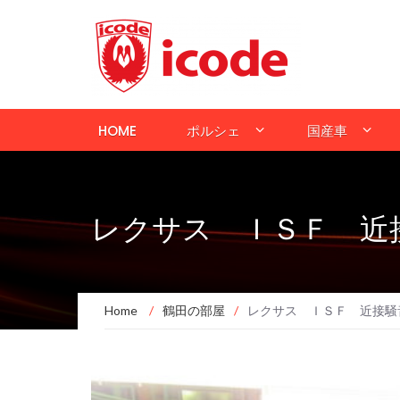
HOME
ポルシェ
国産車
レクサス ＩＳＦ 近
Home
/
鶴田の部屋
/
レクサス ＩＳＦ 近接騒