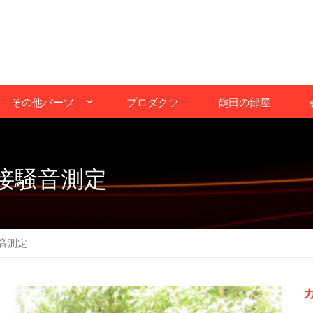
その他パーツ
プロダクツ
鶴田の部屋
接騒音測定
音測定