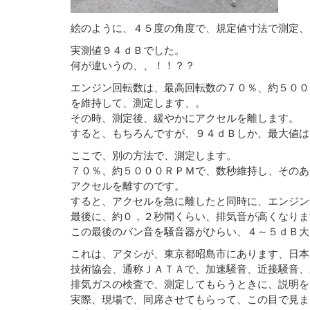
絵のように、４５度の角度で、規定値寸法で測定、
実測値９４ｄＢでした。
何が違いうの、、！！？？
エンジン回転数は、最高回転数の７０％、約５００
を維持して、測定します、。
その時、測定後、緩やかにアクセルを離します。
すると、もちろんですが、９４ｄＢしか、最大値は
ここで、別の方法で、測定します。
７０％、約５０００ＲＰＭで、数秒維持し、そのあ
アクセルを離すのです。
すると、アクセルを急に離したと同時に、エンジン
最後に、約０，２秒間くらい、排気音が高くなりま
この最後のバン音を騒音器がひらい、４～５ｄＢ大
これは、アタシが、東京都昭島市にあります、日本
技術協会、通称ＪＡＴＡで、加速騒音、近接騒音、
排気ガスの検査で、測定してもらうときに、説明を
実際、現場で、同席させてもらって、この目で見ま