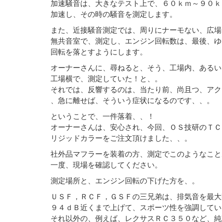
加速騒音は、大きなテスト上で、６０ｋｍ～９０ｋ
加速し、その時の騒音を測定します。
また、近接騒音測定では、周りにナーモない、広場
無共音室で、測定し、エンジン回転数は、最後、ゆ
回転を落とすようにします。
オーナーさんに、尋ねると、そう、工場内、あるい
工場横で、測定していた！と、。
それでは、反響するのは、当たり前、尚且つ、アク
、急に離せば、そういう症状になるのです、、。
ということで、一件落着、、！
オーナーさんは、安心され、今回、ＯＳ技研のＴＣ
リジッドカラーをご注文頂けました、、。
社外品マフラーを装着の方、測定でこのようなこと
一度、現場を確認してください。
測定場所と、エンジン回転の下げた方を、。
ＵＳＦ，ＲＣＦ，ＧＳＦの三兄弟は、排気音を最大
９４ｄＢ近くまで上げて、スポーツ性を強調してい
それ以外の、例えば、レクサスＲＣ３５０など、純