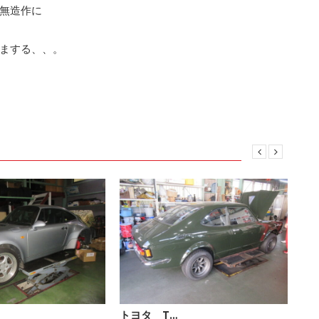
無造作に
まする、、。
トヨタ T…
ポ