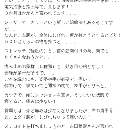
電気治療と指圧等で、直します！！！
３か月はかかると言われてます、、。
レーザーで、カットという新しい治療法もあるそうです
が、。
なんせ、左腕が、全体にしびれ、何か持とうとするとビり！
５００ｇくらいの物を持つと、、、。
ストレッチ（軽度の）と、首の筋肉付けの為、肉でも
たくさん食おうかと、。
痛み止めの薬群（５種類）も、効き目が殆どなし！
安静が第一だそうで、、。
ご本を読むにも、姿勢や手が必要で、痛い！
仰向けで、寝ていても通常の枕で、左手がビリっと、！
カウチで、頭にクッションを置き、うつむいた状態で
寝てると、痛みは少ない！
首周りは、殆ど痛みは少なくなりましたが、左の肩甲骨
と、ヒダリ腕が、しびれちゃって痛いのよ！
ステロイドを打ちましょうかと、吉田整形さんが言われ