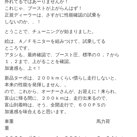
外れてるではあーりませんか！
これじゃ、ブーストが上がらんはず！
正規ディーラーは、さすがに性能確認の試乗を
しないのか、、！
とうことで、チューニングが始まりました。
絵は、Ａ／Ｆモニターを組みつけて、試乗してる
ところです。
アタシも、最終確認で、ブースト圧、標準の０，７から
１，２まで、上がることを確認。
加速感も、上々！
新品ターボは、２００ｋｍくらい慣らし走行しないと、
本来の性能を発揮しません、。
ので、これから、オーナーさんが、お迎えに！来られ、
富山に帰る間に、２００ｋｍは、走行出来るので、
富山到着時は、そう、全開走行で、６００ＰＳの
加速感を味合えると思います。
車重 馬力荷
重