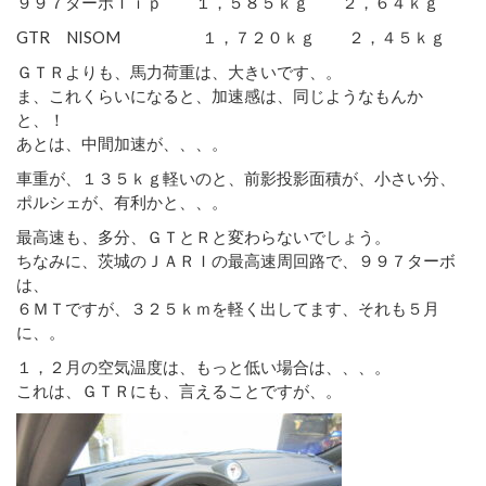
９９７ターボＴｉｐ １，５８５ｋｇ ２，６４ｋｇ
GTR NISOM １，７２０ｋｇ ２，４５ｋｇ
ＧＴＲよりも、馬力荷重は、大きいです、。
ま、これくらいになると、加速感は、同じようなもんか
と、！
あとは、中間加速が、、、。
車重が、１３５ｋｇ軽いのと、前影投影面積が、小さい分、
ポルシェが、有利かと、、。
最高速も、多分、ＧＴとＲと変わらないでしょう。
ちなみに、茨城のＪＡＲＩの最高速周回路で、９９７ターボ
は、
６ＭＴですが、３２５ｋｍを軽く出してます、それも５月
に、。
１，２月の空気温度は、もっと低い場合は、、、。
これは、ＧＴＲにも、言えることですが、。