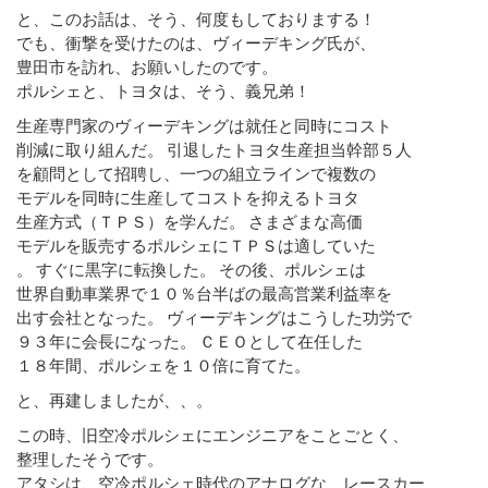
と、このお話は、そう、何度もしておりまする！
でも、衝撃を受けたのは、ヴィーデキング氏が、
豊田市を訪れ、お願いしたのです。
ポルシェと、トヨタは、そう、義兄弟！
生産専門家のヴィーデキングは就任と同時にコスト
削減に取り組んだ。 引退したトヨタ生産担当幹部５人
を顧問として招聘し、一つの組立ラインで複数の
モデルを同時に生産してコストを抑えるトヨタ
生産方式（ＴＰＳ）を学んだ。 さまざまな高価
モデルを販売するポルシェにＴＰＳは適していた
。 すぐに黒字に転換した。 その後、ポルシェは
世界自動車業界で１０％台半ばの最高営業利益率を
出す会社となった。 ヴィーデキングはこうした功労で
９３年に会長になった。 ＣＥＯとして在任した
１８年間、ポルシェを１０倍に育てた。
と、再建しましたが、、。
この時、旧空冷ポルシェにエンジニアをことごとく、
整理したそうです。
アタシは、空冷ポルシェ時代のアナログな、レースカー