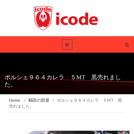
ポルシェ９６４カレラ ５MT 黒売れまし
た。
Home
/
鶴田の部屋
/
ポルシェ９６４カレラ ５MT 黒
売れました。