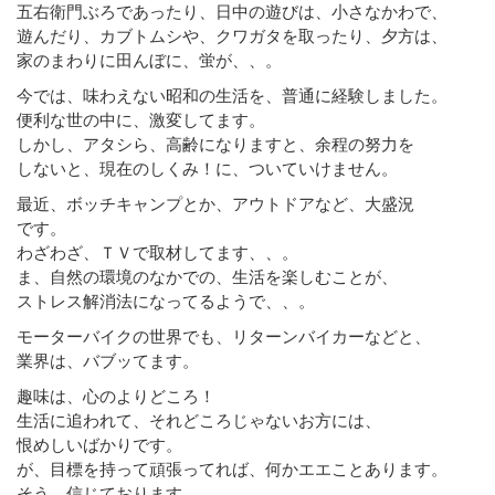
五右衛門ぶろであったり、日中の遊びは、小さなかわで、
遊んだり、カブトムシや、クワガタを取ったり、夕方は、
家のまわりに田んぼに、蛍が、、。
今では、味わえない昭和の生活を、普通に経験しました。
便利な世の中に、激変してます。
しかし、アタシら、高齢になりますと、余程の努力を
しないと、現在のしくみ！に、ついていけません。
最近、ボッチキャンプとか、アウトドアなど、大盛況
です。
わざわざ、ＴＶで取材してます、、。
ま、自然の環境のなかでの、生活を楽しむことが、
ストレス解消法になってるようで、、。
モーターバイクの世界でも、リターンバイカーなどと、
業界は、バブッてます。
趣味は、心のよりどころ！
生活に追われて、それどころじゃないお方には、
恨めしいばかりです。
が、目標を持って頑張ってれば、何かエエことあります。
そう、信じております。