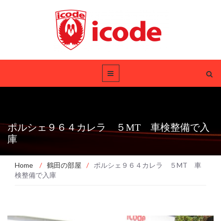
ポルシェ９６４カレラ ５MT 車検整備で入
庫
Home
/
鶴田の部屋
/
ポルシェ９６４カレラ ５MT 車
検整備で入庫