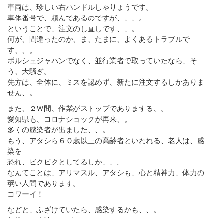
車両は、珍しい右ハンドルしゃりょうです。
車体番号で、頼んであるのですが、、、。
ということで、注文のし直しです、、。
何が、間違ったのか、ま、たまに、よくあるトラブルで
す、、。
ポルシェジャパンでなく、並行業者で取っていたなら、そ
う、大騒ぎ。
先方は、全体に、ミスを認めず、新たに注文するしかありま
せん、。
また、２Ｗ間、作業がストップでありまする、。
愛知県も、コロナショックが再来、。
多くの感染者が出ました、、。
もう、アタシら６０歳以上の高齢者といわれる、老人は、感
染を
恐れ、ビクビクとしてるしか、、。
なんてことは、アリマスル、アタシも、心と精神力、体力の
弱い人間であります。
コワーイ！
などと、ふざけていたら、感染するかも、、。