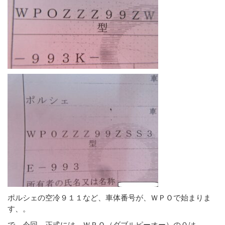
ポルシェの空冷９１１など、車体番号が、ＷＰＯで始まりま
す、。
で、今回、正式には ＷＰＯ（ダブルピーオー）の０は、