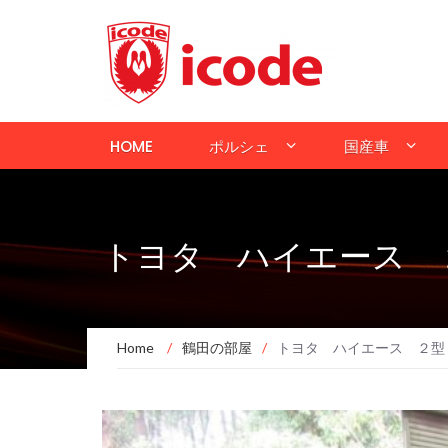
HOME
ポルシェ
国産車
トヨタ ハイエース 
Home
/
鶴田の部屋
/
トヨタ ハイエース ２型