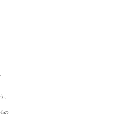
、
。
う、
るの