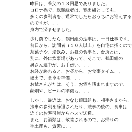
昨日は、養父の１３回忌でありました。
コロナ禍で、親類縁者は、鶴田組としても、
多くの参列者を、通常でしたらおうちにお迎えする
のですが、、。
身内で済ませました。
少し前でしたら、鶴田組の法事は、一日仕事です。
前日から、訪問者（１０人以上）を自宅に招くので
茶菓子や、湯飲み、お昼の食事と、台所とは、
別に、外に炊事場があって、そこで、鶴田組の
奥さん連中が、お手伝い、、。
お経が終わると、お昼から、お食事タイム、。
総出で、食卓を準備、、。
お爺さんがたは、そう、お酒も嗜まれますので、
熱燗や、ビールの準備も、、。
しかし、最近は、おなじ鶴田組も、相手さまから、
法事の参列を辞退されたり、法事の後の、食事は
近くのお寿司屋からバスで送迎。
また、お酒類は、敬遠されるので、お帰りの
手土産も、質素に、。