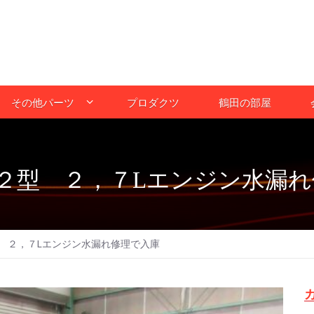
その他パーツ
プロダクツ
鶴田の部屋
２型 ２，７Lエンジン水漏れ
 ２，７Lエンジン水漏れ修理で入庫