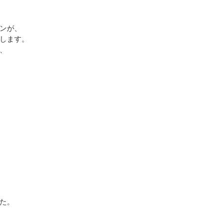
ンが、
します。
、
、
た。