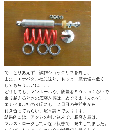
で、とりあえず、試作ショックサスを外し、
また、エナペタル社に送り、もっと、減衰値を低く
してもらうことに、、。
どうしても、マンホールや、段差を５０ｋｍくらいで
乗り越えるときの底突き感は、ぬぐえませんので、。
エナペタル社のＫ氏にも、２日目の午前中から
付き合ってもらい、喧々諤々であります。
結果的には、アタシの思い込みで、底突き感は、
フルストロークしていない状態で、発生してました。
ならば、もっと、ショックの減衰値を低くして、