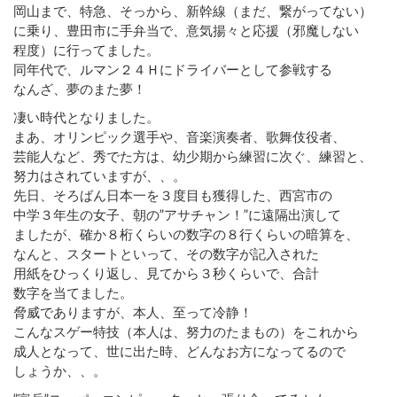
岡山まで、特急、そっから、新幹線（まだ、繋がってない）
に乗り、豊田市に手弁当で、意気揚々と応援（邪魔しない
程度）に行ってました。
同年代で、ルマン２４Ｈにドライバーとして参戦する
なんざ、夢のまた夢！
凄い時代となりました。
まあ、オリンピック選手や、音楽演奏者、歌舞伎役者、
芸能人など、秀でた方は、幼少期から練習に次ぐ、練習と、
努力はされていますが、、。
先日、そろばん日本一を３度目も獲得した、西宮市の
中学３年生の女子、朝の”アサチャン！”に遠隔出演して
ましたが、確か８桁くらいの数字の８行くらいの暗算を、
なんと、スタートといって、その数字が記入された
用紙をひっくり返し、見てから３秒くらいで、合計
数字を当てました。
脅威でありますが、本人、至って冷静！
こんなスゲー特技（本人は、努力のたまもの）をこれから
成人となって、世に出た時、どんなお方になってるので
しょうか、、。