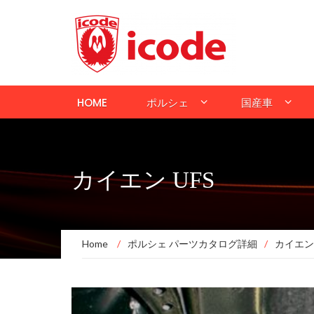
HOME
ポルシェ
国産車
カイエン UFS
Home
/
ポルシェ パーツカタログ詳細
/
カイエン