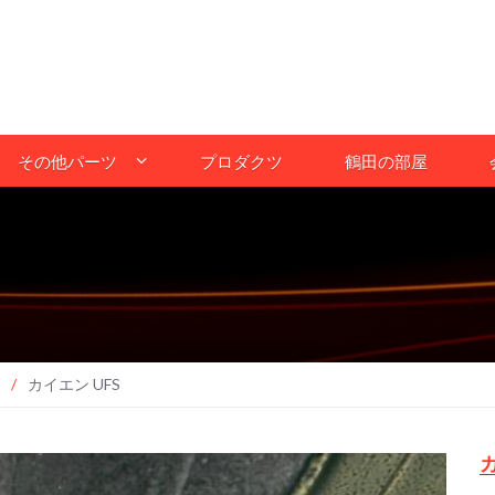
その他パーツ
プロダクツ
鶴田の部屋
/
カイエン UFS