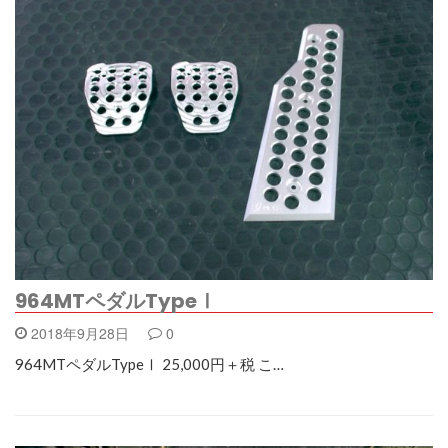
964MTペダルTypeⅠ
2018年9月28日
0
964MTペダルTypeⅠ 25,000円＋税 こ…