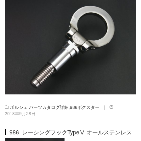
ポルシェ パーツカタログ詳細
,
986ボクスター
|
2018年9月28日
986_レーシングフックTypeⅤ オールステンレス