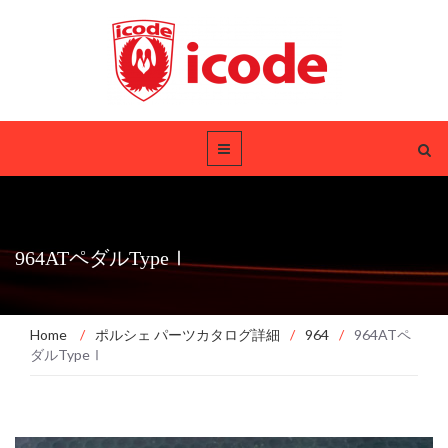
964ATペダルTypeⅠ
Home
/
ポルシェ パーツカタログ詳細
/
964
/
964ATペ
ダルTypeⅠ