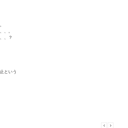
。
、、。
、、？
止という