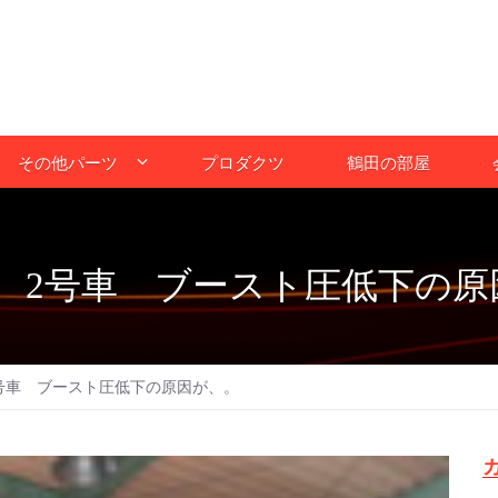
その他パーツ
プロダクツ
鶴田の部屋
 2号車 ブースト圧低下の原
号車 ブースト圧低下の原因が、。