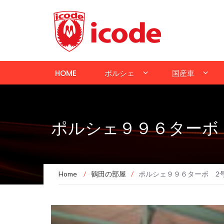
HOME
ポルシェ
国産車
ポルシェ９９６ターボ
Home
/
鶴田の部屋
/
ポルシェ９９６ターボ 2