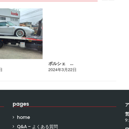
ポルシェ …
ト
日
2024年3月22日
20
pages
home
9
Q&A – よくある質問