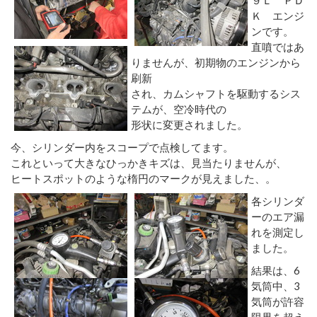
Ｋ エンジ
ンです。
直噴ではあ
りませんが、初期物のエンジンから
刷新
され、カムシャフトを駆動するシス
テムが、空冷時代の
形状に変更されました。
今、シリンダー内をスコープで点検してます。
これといって大きなひっかきキズは、見当たりませんが、
ヒートスポットのような楕円のマークが見えました、。
各シリンダ
ーのエア漏
れを測定し
ました。
結果は、6
気筒中、3
気筒が許容
限界を超え