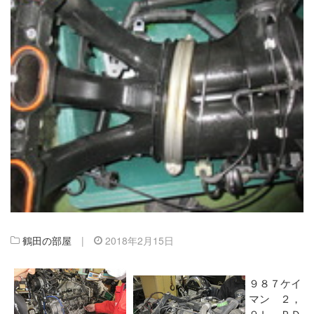
鶴田の部屋
|
2018年2月15日
９８７ケイ
マン ２，
９Ｌ ＰＤ