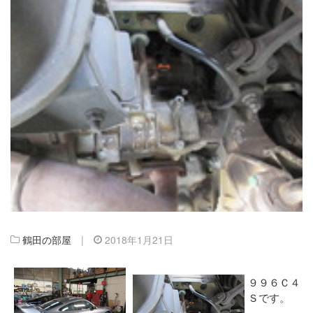
鶴田の部屋
|
2018年1月21日
９９６Ｃ４
Ｓです。