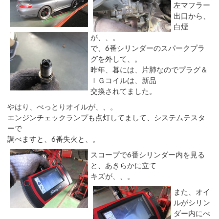
左マフラー
出口から、
白煙
が、、。
で、6番シリンダーのスパークプラ
グを外して、。
昨年、暮には、片肺なのでプラグ＆
ＩＧコイルは、新品
交換されてました。
やはり、べっとりオイルが、、。
エンジンチェックランプも点灯してまして、システムテスタ
ーで
調べますと、6番失火と、。
スコープで6番シリンダー内を見る
と、あきらかに立て
キズが、、。
また、オイ
ルがシリン
ダー内にべ