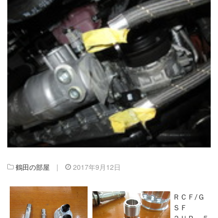
鶴田の部屋
|
2017年9月12日
ＲＣＦ/Ｇ
ＳＦ
２ＵＲ ５