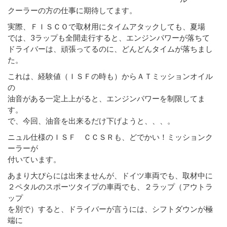
クーラーの方の仕事に期待してます。
実際、ＦＩＳＣＯで取材用にタイムアタックしても、夏場
では、3ラップも全開走行すると、エンジンパワーが落ちて
ドライバーは、頑張ってるのに、どんどんタイムが落ちまし
た。
これは、経験値（ＩＳＦの時も）からＡＴミッションオイル
の
油音がある一定上上がると、エンジンパワーを制限してま
す。
で、今回、油音を出来るだけ下げようと、、、。
ニュル仕様のＩＳＦ ＣＣＳＲも、どでかい！ミッションク
ーラーが
付いています。
あまり大ぴらには出来ませんが、ドイツ車両でも、取材中に
２ペタルのスポーツタイプの車両でも、２ラップ（アウトラ
ップ
を別で）すると、ドライバーが言うには、シフトダウンが極
端に