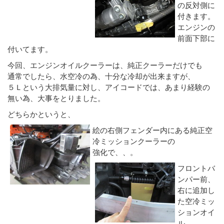
の反対側に
付きます。
エンジンの
前面下部に
付いてます。
今回、エンジンオイルクーラーは、純正クーラーだけでも
通常でしたら、水空冷の為、十分な冷却が出来ますが、
５Ｌという大排気量に対し、アイコードでは、あまり経験の
無い為、大事をとりました。
どちらかというと、
絵の右側フェンダー内にある純正空
冷ミッションクーラーの
強化で、、。
フロントバ
ンパー前、
右に追加し
た空冷ミッ
ションオイ
ル