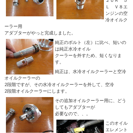
Ｌ Ｖ８エ
ンジンの空
冷オイルク
ーラー用
アダプターがやっと完成しました。
純正のボルト（左）に比べ、短いの
は純正水冷オイル
クーラーを外すため、短くなりま
す。
純正は、水冷オイルクーラーと空冷
オイルクーラーの
2段階ですが、その水冷オイルクーラーを外して、空冷
2段階オイルクーラーにします。
その追加オイルクーラー用に、どう
してもアダプターが
必要なので、、。
このオイル
エレメント