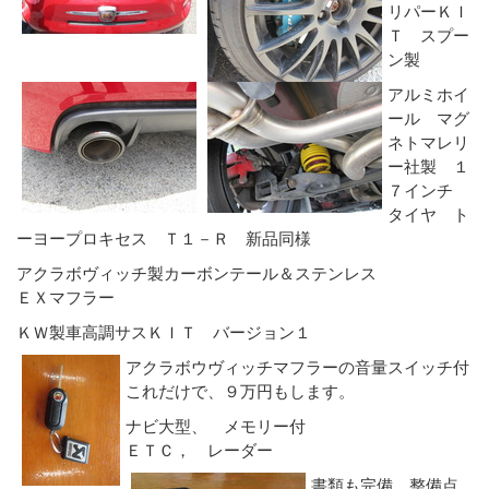
リパーＫＩ
Ｔ スプー
ン製
アルミホイ
ール マグ
ネトマレリ
ー社製 １
７インチ
タイヤ ト
ーヨープロキセス Ｔ１－Ｒ 新品同様
アクラボヴィッチ製カーボンテール＆ステンレス
ＥＸマフラー
ＫＷ製車高調サスＫＩＴ バージョン１
アクラボウヴィッチマフラーの音量スイッチ付
これだけで、９万円もします。
ナビ大型、 メモリー付
ＥＴＣ， レーダー
書類も完備、整備点