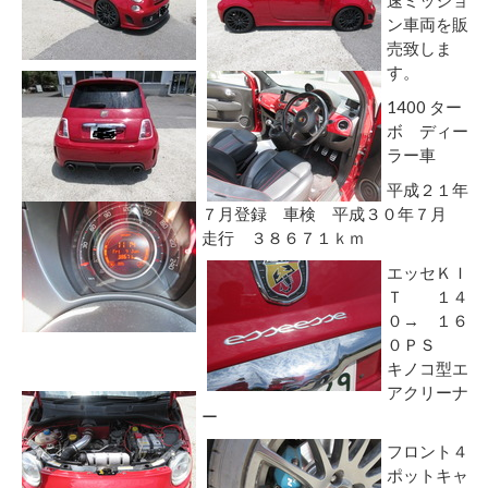
ン車両を販
売致しま
す。
1400 ター
ボ ディー
ラー車
平成２１年
７月登録 車検 平成３０年７月
走行 ３８６７１ｋｍ
エッセＫＩ
Ｔ １４
０→ １６
０ＰＳ
キノコ型エ
アクリーナ
ー
フロント４
ポットキャ