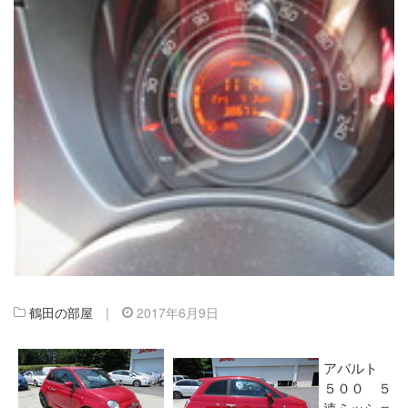
鶴田の部屋
|
2017年6月9日
アバルト
５００ ５
速ミッショ