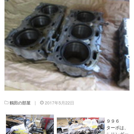
鶴田の部屋
|
2017年5月22日
９９６
ターボは、
シリンダー