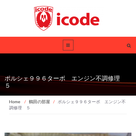
ポルシェ９９６ターボ エンジン不調修理
５
Home
/
鶴田の部屋
/
ポルシェ９９６ターボ エンジン不
調修理 ５