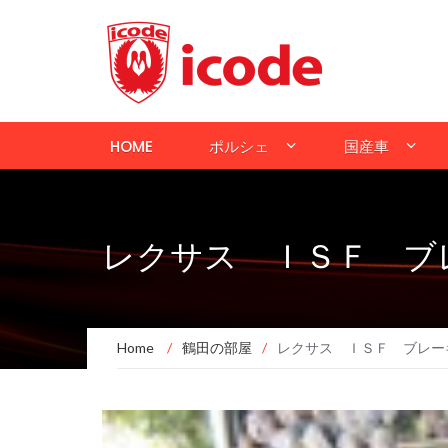
HOME
ポルシェ
国産車
レクサス ＩＳＦ ブ
Home
/
鶴田の部屋
/
レクサス ＩＳＦ ブレー