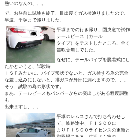
熱いのなんの、、。
で、お昼前に試験も終了、目出度くガス検通りましたので、
早速、平塚まで帰りました。
平塚までの行き帰り、圏央道で試作
テールピース（カール
タイプ）をテストしたところ、全く
笛吹音無しでした。
なぜに、テールパイプを脱着式にし
たかというと、試験時
ＩＳＦみたいに、パイプ形状でないと、ガス検する為の完全
な差し込みにしないと、排ガスが外部に漏れますので、、。
そう、試験の為の形状です。
まあ、テールピースもバンパーからの突出しがある程度調整
も
出来ますし、、。
平塚のレムスさんで打ち合わせし
て、岐路途中、ＦＩＳＣＯに
よりＦＩＳＣＯライセンスの更新と
御殿場にある、生沢さん家の