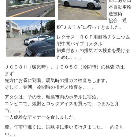
本自動車輸
送技術
協会、通
称”ＪＡＴＡ”に行ってきました。
レクサス ＲＣＦ用耐熱チタニウム
製中間パイプ（メタル
触媒付き）の排気ガス検査を受ける
ために、、。
ＪＣ０８Ｈ（暖気時）、ＪＣ０８Ｃ（冷間時）の検査では、
まず
先方にお昼に到着、暖気時の排ガス検査をします。
そして、翌朝、冷間時の排ガス検査を、、。
アタシは、その晩、昭島市内のホテルに宿泊、、。
コンビニで、焼酎とロックアイスを買って、つまみと弁
当、、。
一人優雅なディナーを食しました。
翌、午前中遅くに、試験場に歩いて行きました。 約２ｋ
ｍ、。