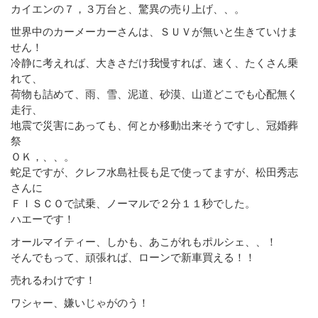
カイエンの７，３万台と、驚異の売り上げ、、。
世界中のカーメーカーさんは、ＳＵＶが無いと生きていけま
せん！
冷静に考えれば、大きさだけ我慢すれば、速く、たくさん乗
れて、
荷物も詰めて、雨、雪、泥道、砂漠、山道どこでも心配無く
走行、
地震で災害にあっても、何とか移動出来そうですし、冠婚葬
祭
ＯＫ，、、。
蛇足ですが、クレフ水島社長も足で使ってますが、松田秀志
さんに
ＦＩＳＣＯで試乗、ノーマルで２分１１秒でした。
ハエーです！
オールマイティー、しかも、あこがれもポルシェ、、！
そんでもって、頑張れば、ローンで新車買える！！
売れるわけです！
ワシャー、嫌いじゃがのう！