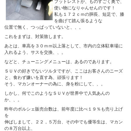
フットレストが、ものすごく奥で、
使い物になりゃんせんのです！
私も１７２ｃｍの胴長、短足で、膝
を曲げて踏ん張るような
位置で無く、つっぱっていないと、、。
これをまずは、対策致します。
あとは、車高を３０ｍｍ以上落として、市内の立体駐車場に
入れるよう、サスを交換、、。
などと、チューニングメニューは、あるのであります。
ＳＵＶの好きでないツルタですが、ここはお客さんのニーズ
と、食わず嫌いを直す為、頑張ります！
そう、マカンオーナーの為に、身を粉にして、、。
しかし、何でこのようなＳＵＶが世界中で人気あんの
か、、。
昨年のポルシェ販売台数は、前年度に比べ１９％も売り上げ
を
伸ばしまして、２２，５万台、その中でも優等生は、マカン
の８万台以上、