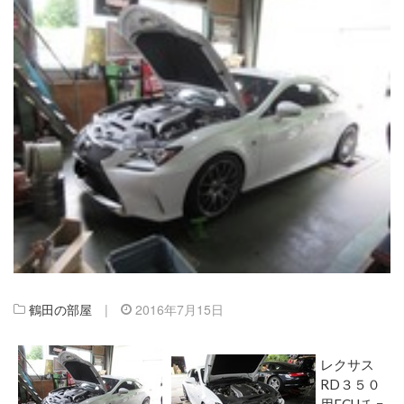
鶴田の部屋
|
2016年7月15日
レクサス
RD３５０
用ECUチュ