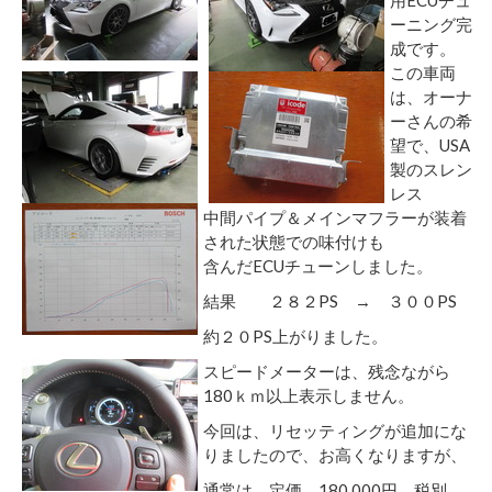
ーニング完
成です。
この車両
は、オーナ
ーさんの希
望で、USA
製のスレン
レス
中間パイプ＆メインマフラーが装着
された状態での味付けも
含んだECUチューンしました。
結果 ２８２PS → ３００PS
約２０PS上がりました。
スピードメーターは、残念ながら
180ｋｍ以上表示しません。
今回は、リセッティングが追加にな
りましたので、お高くなりますが、
通常は 定価 180,000円 税別