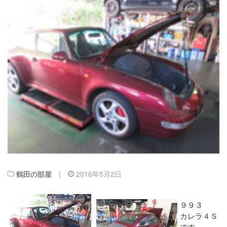
鶴田の部屋
|
2016年5月2日
９９３
カレラ４Ｓ
です。