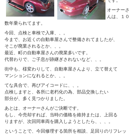
オーナーさ
んは、１０
数年乗られてます。
今回、点検と車検で入庫、、。
今まで、お近くの自動車屋さんで整備されてましたが、
そこが廃業されるとか、、。
最近、町の自動車屋さんの廃業多いです。
代替わりで、ご子息が跡継ぎされないなど、、。
街中も、様変わりして、自動車屋さんより、立て替えて
マンションになれるとか、、。
てな具合で、再びアイコードに、、。
点検しますと、各所に老朽化の為、部品交換したい
部分が、多く見つかりました。
あとは、オーナーさんがご決断です。
もし、今売却すれば、当時の価格を維持または、上回る
りますが、次回同車両を購入しようとしたら、、、。
ということで、今回修理する箇所を相談、足回りのリフレッ