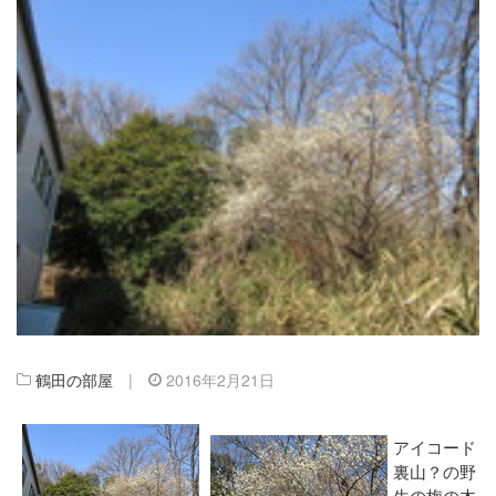
鶴田の部屋
|
2016年2月21日
アイコード
裏山？の野
生の梅の木