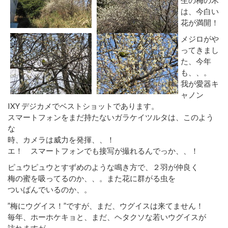
は、今白い
花が満開！
メジロがや
ってきまし
た、今年
も、、。
我が愛器キ
ャノン
IXY デジカメでベストショットであります。
スマートフォンをまだ持たないガラケイツルタは、このよう
な
時、カメラは威力を発揮、、！
エ！ スマートフォンでも接写が撮れるんでっか、、！
ピュウピュウとすずめのような鳴き方で、２羽が仲良く
梅の蜜を吸ってるのか、、。また花に群がる虫を
ついばんでいるのか、。
”梅にウグイス！”ですが、まだ、ウグイスは来てません！
毎年、ホーホケキョと、まだ、ヘタクソな若いウグイスが
訪れますが、、。