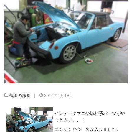
鶴田の部屋
|
2016年1月19日
インテークマニや燃料系パーツがや
っと入手、、！
エンジンが今、火が入りました。