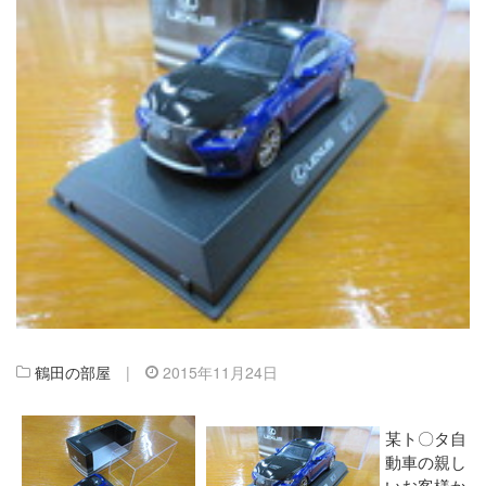
鶴田の部屋
|
2015年11月24日
某ト〇タ自
動車の親し
いお客様か