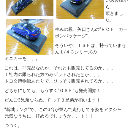
ら、
頂きまし
た。
生みの親、矢口さんの”ＲＣＦ カー
ボンパッケージ”。
そういや、ＩＳＦは、持っていませ
ん１/４３シリーズの
ミニカーを、、。
これは、非売品なのか、それとも販売してるのか、、。
Ｔ社内の限られた方のみゲットされたとか、、。
トヨタ博物館あたりで、ひっそり販売されてるか、、。
どちらにしても、もうすぐ”ＧＳＦ”も発売開始！！
だんご3兄弟ならぬ、Ｆっ子３兄弟が揃います！
”新城リンク”で、この3台が並んで走行してる姿をアタシャ
元気なうちに、拝めるでしょうか、、！！！
つづく。