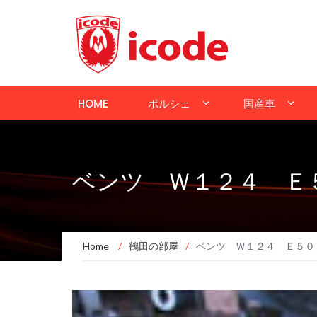
HOME
ポルシェ
国産車
ベンツ Ｗ１２４ Ｅ
Home
/
鶴田の部屋
/
ベンツ Ｗ１２４ Ｅ５０