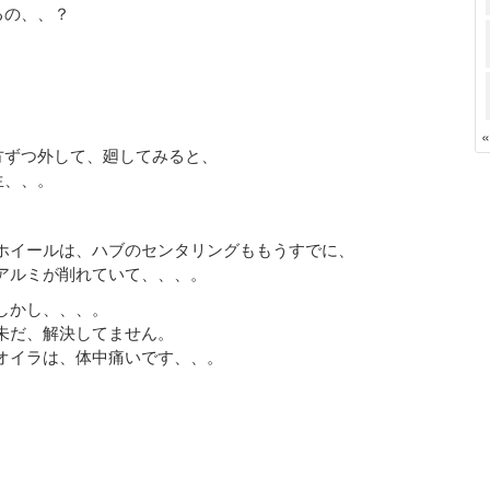
るの、、？
方ずつ外して、廻してみると、
生、、。
ホイールは、ハブのセンタリングももうすでに、
アルミが削れていて、、、。
しかし、、、。
未だ、解決してません。
オイラは、体中痛いです、、。