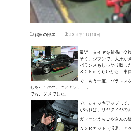
鶴田の部屋
|
2015年11月19日
最近、タイヤを新品に交
そう、ジブンで、大汗か
バランスもしっかり取っ
８０ｋｍくらいから、車
で、もう一度、バランス
もあったので、これだと、、。
でも、ダメでした。
で、ジャッキアップして
が出れば、リヤタイヤの
ガレージえちごやさんの
ＡＳＲカット（通常、ア