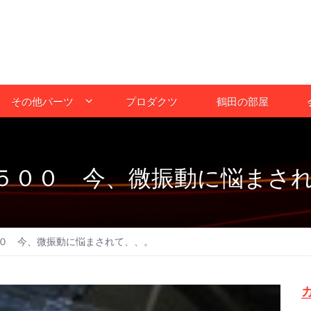
その他パーツ
プロダクツ
鶴田の部屋
５００ 今、微振動に悩まさ
０ 今、微振動に悩まされて、、。