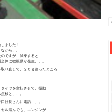
換しました！
きながら、。
たのですが、試乗すると
両全体に微振動が発生、、。
を取り直して、２０ｇ違ったところ
、タイヤを空転させて、振動
み点検と、、。
皆口社長さんに電話、、。
クセル踏んでも、エンジンが