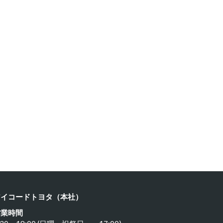
クサス …
レクサス …
24年6月15日
2024年6月15日
アイコードトヨタ（本社）
営業時間