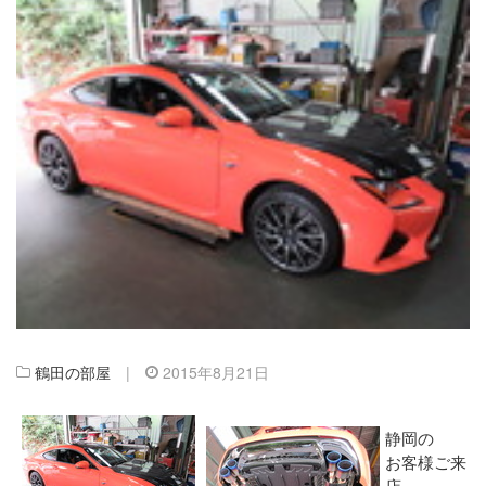
鶴田の部屋
|
2015年8月21日
静岡の
お客様ご来
店、、。