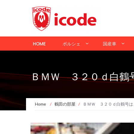
HOME
ポルシェ
国産車
ＢＭＷ ３２０ｄ白鶴
Home
/
鶴田の部屋
/
ＢＭＷ ３２０ｄ白鶴号は