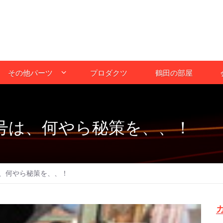
その他パーツ
プロダクツ
鶴田の部屋
号は、何やら秘策を、、！
、何やら秘策を、、！