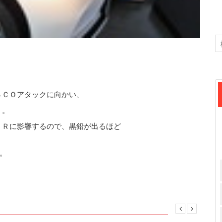
ＳＣＯアタックに向かい、
、。
ＰＲに影響するので、黒鉛が出るほど
。