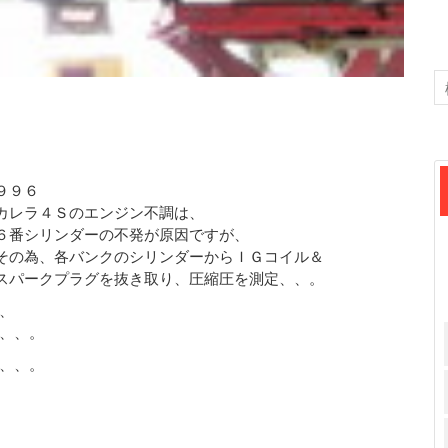
９９６
カレラ４Ｓのエンジン不調は、
６番シリンダーの不発が原因ですが、
その為、各バンクのシリンダーからＩＧコイル＆
スパークプラグを抜き取り、圧縮圧を測定、、。
、
、、。
、、。