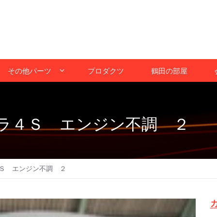
その他パーツ
プロダクツ
鶴田の部屋
ラ４Ｓ エンジン不調 ２
Ｓ エンジン不調 ２