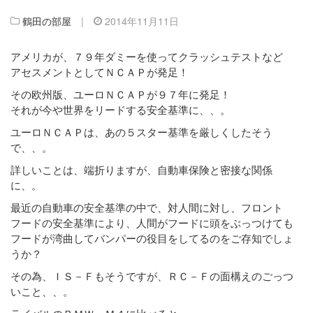
鶴田の部屋
|
2014年11月11日
アメリカが、７９年ダミーを使ってクラッシュテストなど
アセスメントとしてＮＣＡＰが発足！
その欧州版、ユーロＮＣＡＰが９７年に発足！
それが今や世界をリードする安全基準に、、。
ユーロＮＣＡＰは、あの５スター基準を厳しくしたそう
で、、。
詳しいことは、端折りますが、自動車保険と密接な関係
に、。
最近の自動車の安全基準の中で、対人間に対し、フロント
フードの安全基準により、人間がフードに頭をぶっつけても
フードが湾曲してバンパーの役目をしてるのをご存知でしょ
うか？
その為、ＩＳ－Ｆもそうですが、ＲＣ－Ｆの面構えのごっつ
いこと、、。