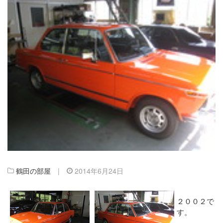
鶴田の部屋
|
2014年6月24日
２００２で
す。