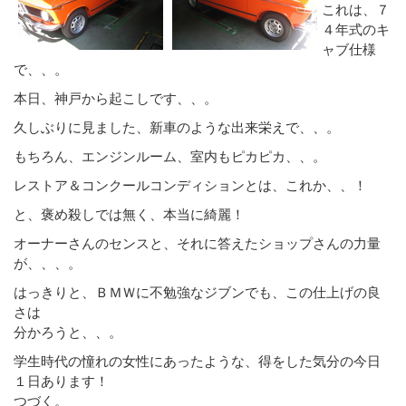
これは、７
４年式のキ
ャブ仕様
で、、。
本日、神戸から起こしです、、。
久しぶりに見ました、新車のような出来栄えで、、。
もちろん、エンジンルーム、室内もピカピカ、、。
レストア＆コンクールコンディションとは、これか、、！
と、褒め殺しでは無く、本当に綺麗！
オーナーさんのセンスと、それに答えたショップさんの力量
が、、、。
はっきりと、ＢＭＷに不勉強なジブンでも、この仕上げの良
さは
分かろうと、、。
学生時代の憧れの女性にあったような、得をした気分の今日
１日あります！
つづく。