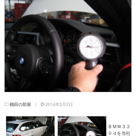
鶴田の部屋
|
2014年2月2日
ＢＭＷ３２
０ｄを当社