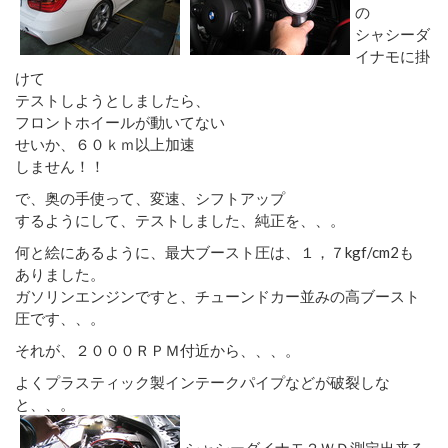
の
シャシーダ
イナモに掛
けて
テストしようとしましたら、
フロントホイールが動いてない
せいか、６０ｋｍ以上加速
しません！！
で、奥の手使って、変速、シフトアップ
するようにして、テストしました、純正を、、。
何と絵にあるように、最大ブースト圧は、１，７kgf/cm2も
ありました。
ガソリンエンジンですと、チューンドカー並みの高ブースト
圧です、、。
それが、２０００ＲＰＭ付近から、、、。
よくプラスティック製インテークパイプなどが破裂しな
と、、。
シャシーダイナモ２ＷＤ測定出来る