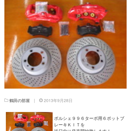
鶴田の部屋
|
2013年9月28日
ポルシェ９９６ターボ用６ポットブ
レーキＫＩＴを
近日中に発売開始致します！