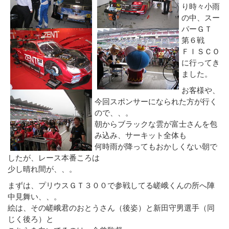
り時々小雨
の中、スー
パーＧＴ
第６戦
ＦＩＳＣＯ
に行ってき
ました。
お客様や、
今回スポンサーになられた方が行く
ので、、。
朝からブラックな雲が富士さんを包
み込み、サーキット全体も
何時雨が降ってもおかしくない朝で
したが、レース本番ころは
少し晴れ間が、、。
まずは、プリウスＧＴ３００で参戦してる嵯峨くんの所へ陣
中見舞い、、。
絵は、その嵯峨君のおとうさん（後姿）と新田守男選手（同
じく後ろ）と