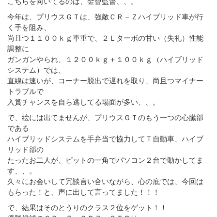
こちらを向いてるのは、金曾監督、、。
今年は、プリウスＧＴは、強敵ＣＲ－Ｚハイブリッド車が行
く手を阻み、
尚且つ１１００ｋｇ車重で、２Ｌターボの甘い（失礼）性能
調整に
ガンガンやられ、１２００ｋｇ＋１００ｋｇ（ハイブリッド
システム）では、
直線は速いが、コーナー脱出で遅れを取り、尚且つマイナー
トラブルで
入賞チャンスを自ら逃してる場面が多い、、。
で、絵には出てませんが、プリウスＧＴのもう一つの心臓部
である
ハイブリッドシステムを手弁当で協力してＴ自動車、ハイブ
リッド部の
たったお二人が、ピットの一角でパソコン２台で動かしてま
す、、。
久々にお会いして冗談言い合いながら、心の底では、今回は
もらった！と、声に出して言ってました！！！
で、結果はそのとうりのクラス２位をゲット！！