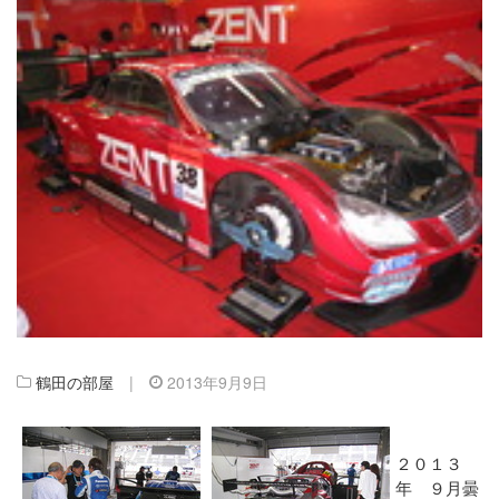
鶴田の部屋
|
2013年9月9日
２０１３
年 ９月曇