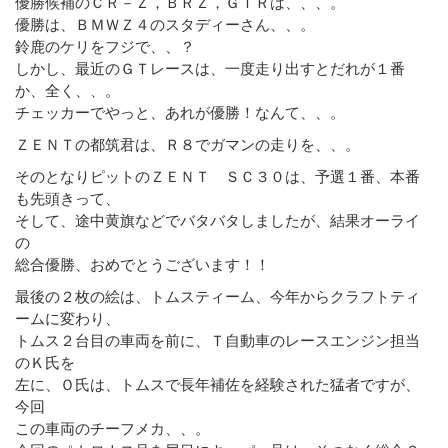
優勝候補のＣＲ－Ｚ，ＢＲＺ，ＧＴＲは、、、。
優勝は、ＢＭＷＺ４のスタディーさん、、。
鈴鹿のケリをフジで、、？
しかし、最近のＧＴレースは、一度走り出すとだれが１番
か、全く、、。
チェッカーでやっと、あれが優勝！なんて、、。
ＺＥＮＴの都筑君は、Ｒ８でガマンの走りを、、。
そのとなりピットのＺＥＮＴ ＳＣ３０は、予選１番、本番
も先頭きって、
そして、途中黄旗などでバタバタしましたが、結果オーライ
の
総合優勝、おめでとうございます！！
最後の２枚の絵は、トムスティーム、今年からクラフトティ
ームに変わり、
トムス２台目の車両を前に、Ｔ自動車のレースエンジン担当
のＫ氏を
左に、Ｏ氏は、トムスで長年補佐を経験された猛者ですが、
今回
この車両のチーフメカ、、。