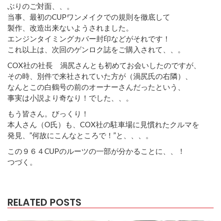
ぶりのご対面、、。
当事、最初のCUPワンメイクでの規則を徹底して
製作、改造出来ないようされました。
エンジンタイミングカバー封印などがそれです！
これ以上は、次回のゲンロク誌をご購入されて、、。
COX社の社長 渦尻さんとも初めてお会いしたのですが、
その時、別件で来社されていた方が（渦尻氏の右隣）、
なんとこの白鶴号の前のオーナーさんだったという、
事実は小説より奇なり！でした、、。
もう皆さん。びっくり！
本人さん（O氏）も、COX社の駐車場に見慣れたクルマを
発見、”何故にこんなところで！”と、、、。
この９６４CUPのルーツの一部が分かることに、、！
つづく。
RELATED POSTS