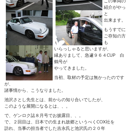
この車両の
紹介がやっ
と
出来ます。
もうすでに
ご存知の方
も
いらっしゃると思いますが、
縁ありまして、急遽９６４CUP 白
鶴号が
やってきました。
当初、取材の予定は無かったのです
が、
諸事情から、こうなりました。
池沢さとし先生とは、前からの知り合いでしたが、
このような展開になるとは、、。
で、ゲンロク誌８月号でお披露目、、。
で、２回目は、日本での生まれ故郷というべくCOX社を
訪れ、当事の担当者でした吉永氏と池沢氏の２０年