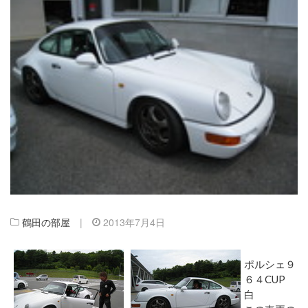
鶴田の部屋
|
2013年7月4日
ポルシェ９
６４CUP
白