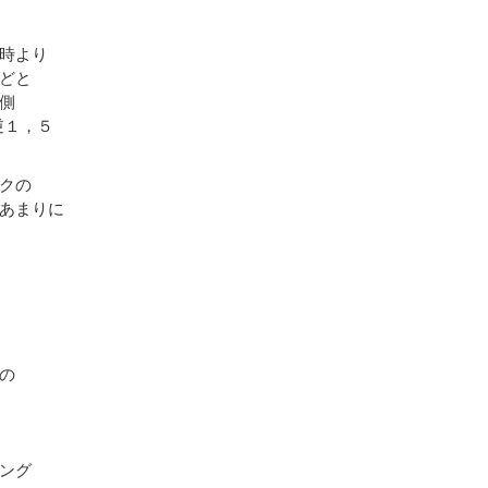
時より
どと
側
逆１，５
クの
あまりに
の
ング