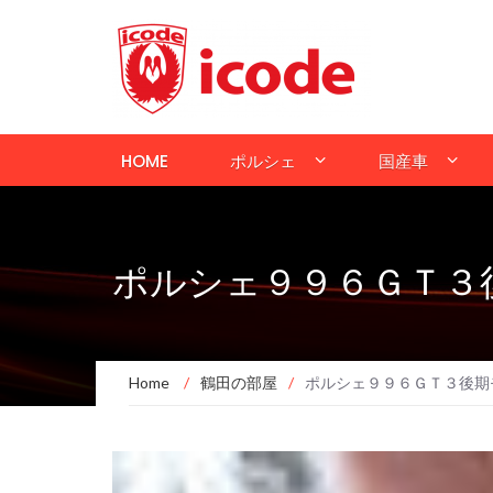
HOME
ポルシェ
国産車
ポルシェ９９６ＧＴ３
Home
/
鶴田の部屋
/
ポルシェ９９６ＧＴ３後期