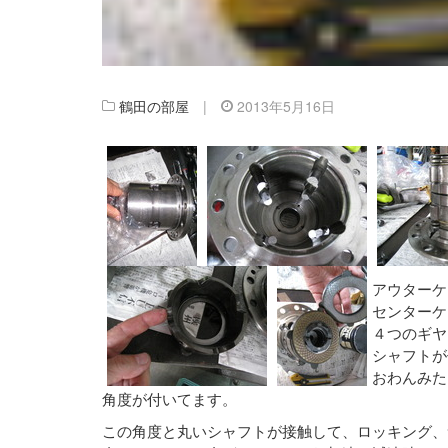
鶴田の部屋
|
2013年5月16日
アウターケ
センターケ
４つのギヤ
シャフトが
おわんみた
角度が付いてます。
この角度と丸いシャフトが接触して、ロッキング、