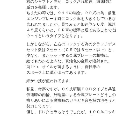
右のシャフトと左が、ロックされ加速、減速時に
威力を発揮します。
ちまたの噂では、９１１の場合、ＲＲ式の為、前進
エンジンブレーキ時にロック率を大きくしているな
言われてましたが、見てみると加速側３０度、減速
４５度くらいと、ＦＲ車の標準と逆であることで”
ウェイというタイプとなります。
しかしながら、左右のロックする為のクラッチデス
セット数は２セット（ＯＳでは６セット以上）と、
少なく、またセットする金属プレートの相棒は、
絵でもわかるような、真鍮色の金属が溶射され、
尚且つ、オイルが留まるように、自転車の
スポーク上に溝がほってあります。
細かい技が使われてます。
私見、考察ですが、ＯＳ技研製ＴＣＤタイプと共通
低速時の内輪、外輪差による金属プレートどうしの
擦りあいによる摩擦時のガキガキ音を極力消そうと
努力してます。
但し、ドレクセラもそうでしたが、１００％ロッキ