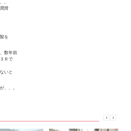
、。
潤滑
製を
、数年前
３Ｒで
ないと
が、、。