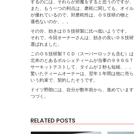
するのには、それらが邪魔をすると思うのですが、
また、もう一つの利点は、磨耗に関しても、オイル
が優れているので、対磨耗性は、ＯＳ技研の物と
遜色ないのか、、。
その分、効きはＯＳ技研製に比べ低いようです。
それで、今回オーナーさんは、効きの良いＯＳ技研
選ばれました。
このＯＳ技研製ＴＣＤ（スーパーロックも含む）は
北米のとあるポルシェティームが当事の９９６ＧＴ
サーキットテストして、タイムが２秒も短縮、、。
驚いたティームオーナーは、翌年１年間は他に売ら
いう約束で、契約したそうです。
ドイツ野朗には、自分が数年前から、進めています
つづく。
RELATED POSTS