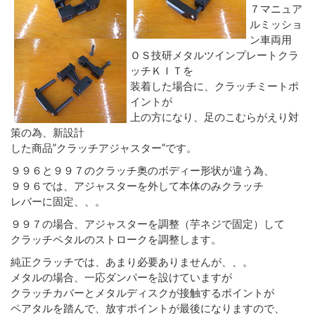
７マニュア
ルミッショ
ン車両用
ＯＳ技研メタルツインプレートクラ
ッチＫＩＴを
装着した場合に、クラッチミートポ
イントが
上の方になり、足のこむらがえり対
策の為、新設計
した商品”クラッチアジャスター”です。
９９６と９９７のクラッチ奥のボディー形状が違う為、
９９６では、アジャスターを外して本体のみクラッチ
レバーに固定、、。
９９７の場合、アジャスターを調整（芋ネジで固定）して
クラッチペタルのストロークを調整します。
純正クラッチでは、あまり必要ありませんが、、。
メタルの場合、一応ダンパーを設けていますが
クラッチカバーとメタルディスクが接触するポイントが
ペアタルを踏んで、放すポイントが最後になりますので、