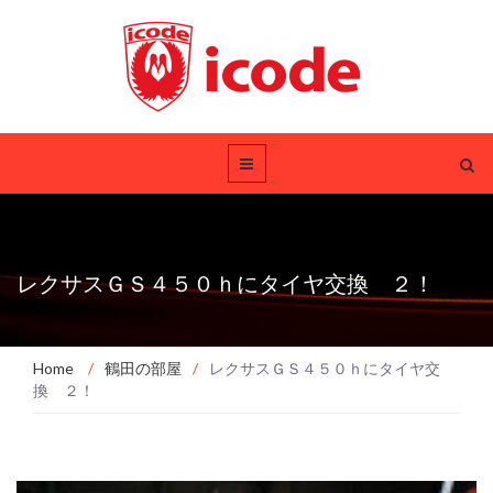
レクサスＧＳ４５０ｈにタイヤ交換 ２！
Home
/
鶴田の部屋
/
レクサスＧＳ４５０ｈにタイヤ交
換 ２！