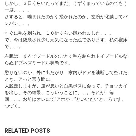
しかし、３日くらいたってまだ、うずくまっているのでもう
一度、、、。
さすると、噛まれたのか引掻かれたのか、左腕が化膿してパ
ンパン、、。
すぐに毛を剃られ、１０針くらい縫われました、、。
で、今は抜糸され少し元気になった絵であります、私の寝床
で、、。
左腕は、まるでプードルのごとく毛を剃られトイプードルな
らぬドブネズミードル状態です。
懲りないのか、外に出たがり、家内がドアを油断して空けた
とき、アっと言う間に、
大脱走しますが、運が悪いと白黒ボスに会って、チョッカイ
を出し、その結果、こういうことに、、。それが、毎
回、、。お前はオレにて”アホか！”といいたいところです。
つづく。
RELATED POSTS