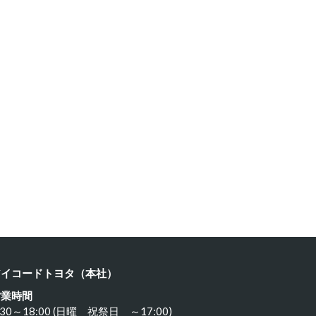
ヨタ ８…
カワサキ …
24年3月21日
2024年3月19日
アイコードトヨタ（本社）
営業時間
:30～18:00 (日曜 祝祭日 ～17:00)