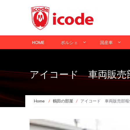
HOME
ポルシェ
国産車
アイコード 車両販売
Home
/
鶴田の部屋
/
アイコード 車両販売部報