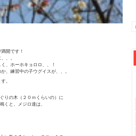
が満開です！
に、、。
しく、ホーホキョロロ、、！
のか、練習中の子ウグイスが、、。
ます。
ぐりの木（２０ｍくらいの）に
鳴くと、メジロ達は、