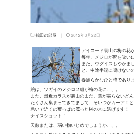
鶴田の部屋
|
2012年3月22日
アイコード裏山の梅の花
毎年、メジロが蜜を吸い
また、ウグイスもやかま
と、中途半端に鳴けない
春麗らかなひと時であり
絵は、ツガイのメジロ２組が梅の花に、、。
また、最近カラスが裏山のまだ、葉が実らないどん
たくさん集まってきてまして、そいつがカーア！と
急いで近くの葉っぱの茂った榊の木に逃げます！
ナイスショット！
天敵または、弱い物いじめでしょうか、、。