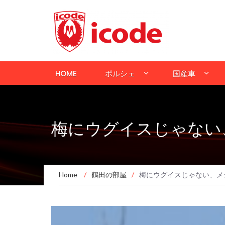
HOME
ポルシェ
国産車
梅にウグイスじゃない
Home
/
鶴田の部屋
/
梅にウグイスじゃない、メ