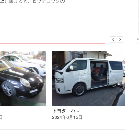
上）集まると、ヒッチコックの
トヨタ ハ…
レ
日
2024年6月15日
20