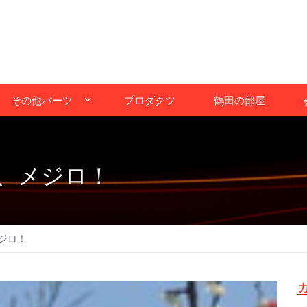
その他パーツ
プロダクツ
鶴田の部屋
、メジロ！
ジロ！