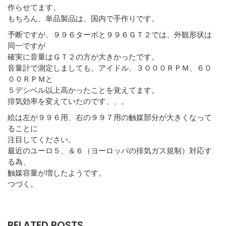
作らせてます。
もちろん、単品製品は、国内で手作りです。
予断ですが、９９６ターボと９９６ＧＴ２では、外観形状は
同一ですが
確実に音量はＧＴ２の方が大きかったです。
音量計で測定しましても、アイドル、３０００ＲＰＭ、６０
００ＲＰＭと
５デシベル以上高かったことを覚えてます。
排気効率を変えていたのです、、。
絵は左が９９６用、右の９９７用の触媒部分が大きくなって
ることに
注目してください。
最近のユーロ５、＆６（ヨーロッパの排気ガス規制）対応す
る為、
触媒容量が増したようです。
つづく。
RELATED POSTS