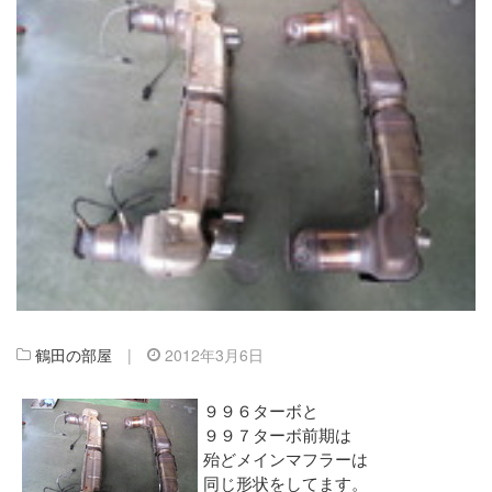
鶴田の部屋
|
2012年3月6日
９９６ターボと
９９７ターボ前期は
殆どメインマフラーは
同じ形状をしてます。