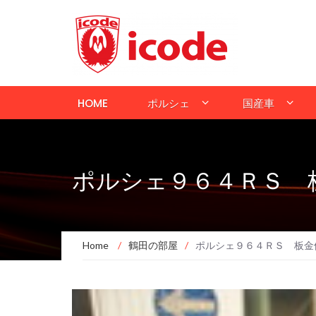
HOME
ポルシェ
国産車
ポルシェ９６４ＲＳ 
Home
/
鶴田の部屋
/
ポルシェ９６４ＲＳ 板金