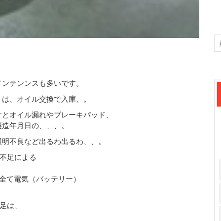
メンテンンスも多いです。
ｌは、オイル交換で入庫、。
すとオイル漏れやブレーキパッド、
製造年月日の、、、。
照明不良など出るわ出るわ、、。
不足による
ど全て電気（バッテリー）
足は、