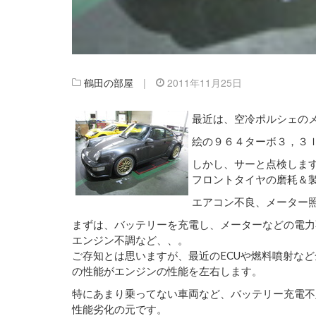
鶴田の部屋
|
2011年11月25日
最近は、空冷ポルシェの
絵の９６４ターボ３，３
しかし、サーと点検しま
フロントタイヤの磨耗＆
エアコン不良、メーター
まずは、バッテリーを充電し、メーターなどの電力
エンジン不調など、、。
ご存知とは思いますが、最近のECUや燃料噴射な
の性能がエンジンの性能を左右します。
特にあまり乗ってない車両など、バッテリー充電不
性能劣化の元です。