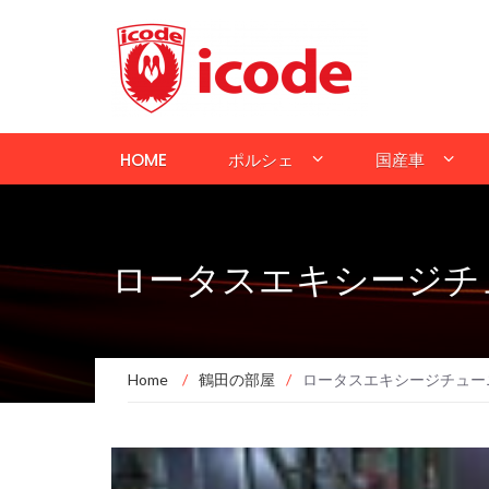
HOME
ポルシェ
国産車
ロータスエキシージチ
Home
/
鶴田の部屋
/
ロータスエキシージチュー