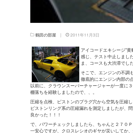
鶴田の部屋
|
2011年11月3日
アイコードエキシージ”黄
感じ、テスト中止しまし
ま、コースも大渋滞でし
そこで、エンジンの不調
徹底的にエンジン内部の
以前に、クラウンスーパーチャージャーが一度に３
棚落ちを経験しましたので、、。
圧縮を点検、ピストンのプラグ穴から空気を圧縮し
ピストンリング系の圧縮漏れを測定しましたが、問
良かった！！！
で、パワーチェックしましたら、ちゃんと２７０Ｐ
一安心ですが、クロスレシオのギヤが災いしてか、