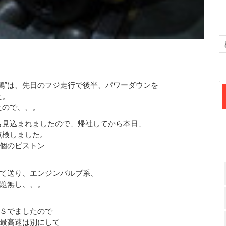
鶴”は、先日のフジ走行で後半、パワーダウンを
た。
たので、、。
も見込まれましたので、帰社してから本日、
点検しました。
個のピストン
て送り、エンジンバルブ系、
題無し、、。
Ｓでましたので
最高速は別にして