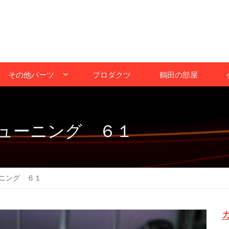
その他パーツ
プロダクツ
鶴田の部屋
ューニング ６１
ニング ６１