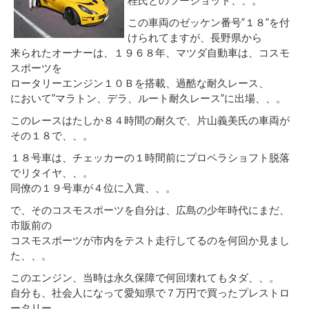
この車両のゼッケン番号”１８”を付
けられてますが、長野県から
来られたオーナーは、１９６８年、マツダ自動車は、コスモ
スポーツを
ロータリーエンジン１０Ｂを搭載、過酷な耐久レース、
において”マラトン、デラ、ルート耐久レース”に出場、、。
このレースはたしか８４時間の耐久で、片山義美氏の車両が
その１８で、、。
１８号車は、チェッカーの１時間前にプロペラショフト脱落
でリタイヤ、、。
同僚の１９号車が４位に入賞、、。
で、そのコスモスポーツを自分は、広島の少年時代にまだ、
市販前の
コスモスポーツが市内をテスト走行してるのを何回か見まし
た、、。
このエンジン、当時は永久保障で何回壊れてもタダ、、。
自分も、社会人になって愛知県で７万円で買ったプレストロ
ータリー