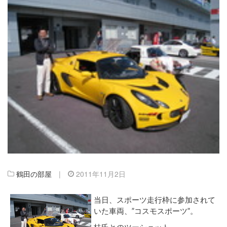
鶴田の部屋
|
2011年11月2日
当日、スポーツ走行枠に参加されて
いた車両、”コスモスポーツ”。
桂氏とのツーショット、、。